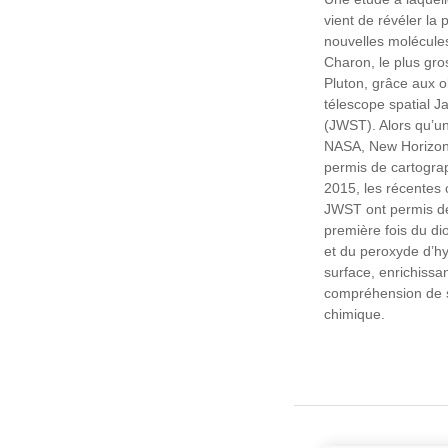
vient de révéler la
nouvelles molécules
Charon, le plus gros
Pluton, grâce aux 
télescope spatial
(JWST). Alors qu’un
NASA, New Horizons
permis de cartograp
2015, les récentes
JWST ont permis de
première fois du d
et du peroxyde d’h
surface, enrichissan
compréhension de 
chimique.