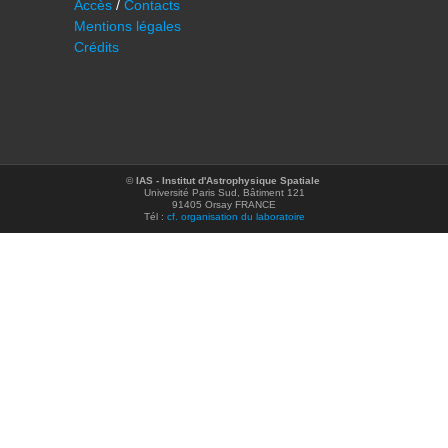
Accès
/
Contacts
Mentions légales
Crédits
©
IAS - Institut d'Astrophysique Spatiale
Université Paris Sud, Bâtiment 121
91405 Orsay FRANCE
Tél :
cf. organisation du laboratoire