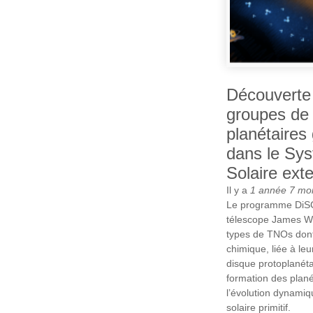
Découverte 
groupes de
planétaires
dans le Sy
Solaire ext
Il y a
1 année 7 mo
Le programme DiSC
télescope James Web
types de TNOs dont
chimique, liée à leu
disque protoplanétai
formation des plan
l’évolution dynami
solaire primitif.