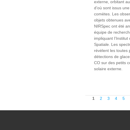
externe, orbitant a
d’où sont issus une
comètes. Les obser
objets obtenues ave
NIRSpec ont été an
équipe de recherche
impliquant l’Institu
Spatiale. Les spect
révèlent les toutes
détections de glac
CO sur des petits 
solaire externe.
Pages
1
2
3
4
5