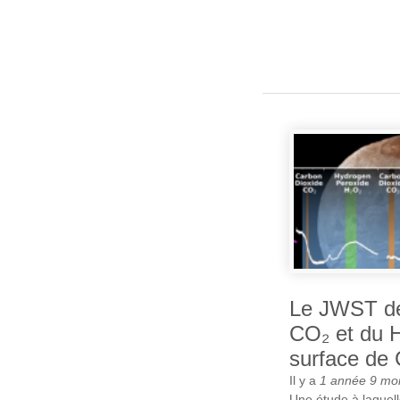
Le JWST dé
CO₂ et du H
surface de
Il y a
1 année 9 mo
Une étude à laquelle