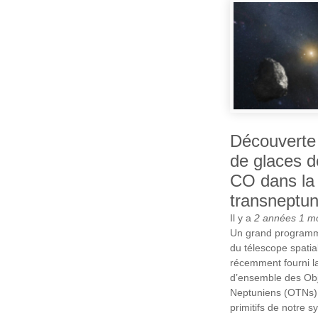
Découverte
de glaces d
CO dans la 
transneptun
Il y a
2 années 1 m
Un grand programm
du télescope spati
récemment fourni l
d’ensemble des Obj
Neptuniens (OTNs), 
primitifs de notre s