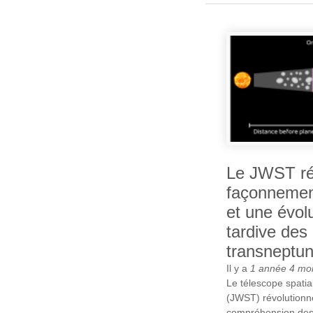
Le JWST ré
façonnemen
et une évol
tardive des 
transneptun
Il y a
1 année 4 mo
Le télescope spati
(JWST) révolutionn
compréhension des 