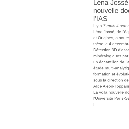
Léna Jossé
nouvelle do
l'IAS
Il y a
7 mois 4 sem
Léna Jossé, de l'éq
et Origines, a sout
thèse le 4 décembr
Détection 3D d’as
minéralogiques pa
un échantillon de l
étude multi-analyti
formation et évolut
sous la direction d
Alice Aléon-Toppani
La voilà nouvelle d
l'Université Paris-Sa
!