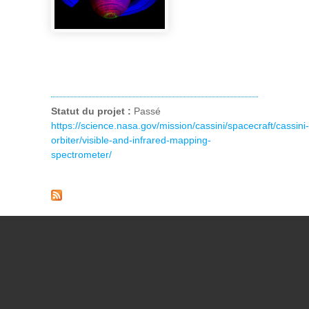
Statut du projet :
Passé
https://science.nasa.gov/mission/cassini/spacecraft/cassini-
orbiter/visible-and-infrared-mapping-
spectrometer/