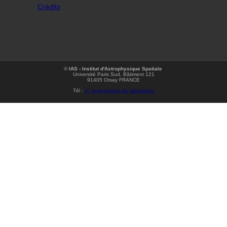
Crédits
©
IAS - Institut d'Astrophysique Spatiale
Université Paris Sud, Bâtiment 121
91405 Orsay FRANCE
Tél :
cf. organisation du laboratoire