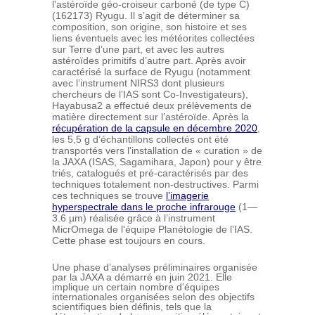
l'astéroïde géo-croiseur carboné (de type C)
(162173) Ryugu. Il s’agit de déterminer sa
composition, son origine, son histoire et ses
liens éventuels avec les météorites collectées
sur Terre d’une part, et avec les autres
astéroïdes primitifs d’autre part. Après avoir
caractérisé la surface de Ryugu (notamment
avec l’instrument NIRS3 dont plusieurs
chercheurs de l’IAS sont Co-Investigateurs),
Hayabusa2 a effectué deux prélèvements de
matière directement sur l’astéroïde. Après la
récupération de la capsule en décembre 2020
,
les 5,5 g d’échantillons collectés ont été
transportés vers l'installation de « curation » de
la JAXA (ISAS, Sagamihara, Japon) pour y être
triés, catalogués et pré-caractérisés par des
techniques totalement non-destructives. Parmi
ces techniques se trouve
l’imagerie
hyperspectrale dans le proche infrarouge
(1—
3.6 µm) réalisée grâce à l’instrument
MicrOmega de l'équipe Planétologie de l’IAS.
Cette phase est toujours en cours.
Une phase d’analyses préliminaires organisée
par la JAXA a démarré en juin 2021. Elle
implique un certain nombre d’équipes
internationales organisées selon des objectifs
scientifiques bien définis, tels que la