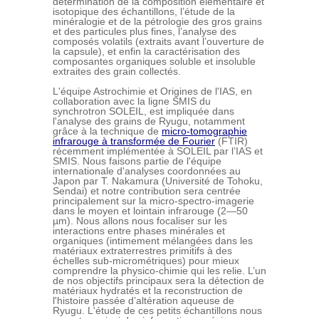
détermination de la composition élémentaire et
isotopique des échantillons, l’étude de la
minéralogie et de la pétrologie des gros grains
et des particules plus fines, l’analyse des
composés volatils (extraits avant l’ouverture de
la capsule), et enfin la caractérisation des
composantes organiques soluble et insoluble
extraites des grain collectés.
L'équipe Astrochimie et Origines de l'IAS, en
collaboration avec la ligne SMIS du
synchrotron SOLEIL, est impliquée dans
l'analyse des grains de Ryugu, notamment
grâce à la technique de
micro-tomographie
infrarouge à transformée de Fourier
(FTIR)
récemment implémentée à SOLEIL par l’IAS et
SMIS. Nous faisons partie de l'équipe
internationale d'analyses coordonnées au
Japon par T. Nakamura (Université de Tohoku,
Sendai) et notre contribution sera centrée
principalement sur la micro-spectro-imagerie
dans le moyen et lointain infrarouge (2—50
µm). Nous allons nous focaliser sur les
interactions entre phases minérales et
organiques (intimement mélangées dans les
matériaux extraterrestres primitifs à des
échelles sub-micrométriques) pour mieux
comprendre la physico-chimie qui les relie. L’un
de nos objectifs principaux sera la détection de
matériaux hydratés et la reconstruction de
l'histoire passée d’altération aqueuse de
Ryugu. L'étude de ces petits échantillons nous