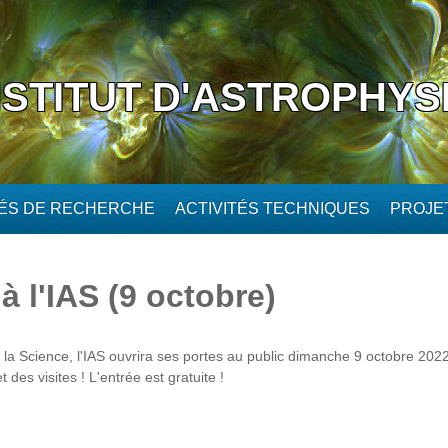
NSTITUT D'ASTROPHYS
TÉS DE RECHERCHE
ACTIVITÉS TECHNIQUES
PROJE
à l'IAS (9 octobre)
 la Science, l'IAS ouvrira ses portes au public dimanche 9 octobre 2
t des visites ! L'entrée est gratuite !