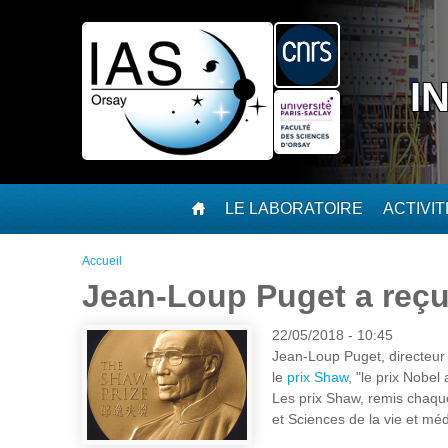
Aller au contenu principal
I
LE LABORATOIRE
ACTIVI
Vous êtes ici
Accueil
Jean-Loup Puget a reçu
22/05/2018 - 10:45
Jean-Loup Puget, directeur 
le
prix Shaw
, "le prix Nobel
Les prix Shaw, remis chaqu
et Sciences de la vie et mé