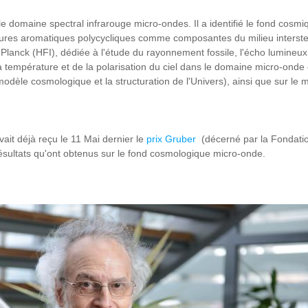
omaine spectral infrarouge micro-ondes. Il a identifié le fond cosmiqu
bures aromatiques polycycliques comme composantes du milieu interstell
on Planck (HFI), dédiée à l'étude du rayonnement fossile, l'écho lumin
la température et de la polarisation du ciel dans le domaine micro-onde 
modèle cosmologique et la structuration de l'Univers), ainsi que sur le m
it déjà reçu le 11 Mai dernier le
prix Gruber
(décerné par la Fondati
ésultats qu'ont obtenus sur le fond cosmologique micro-onde.