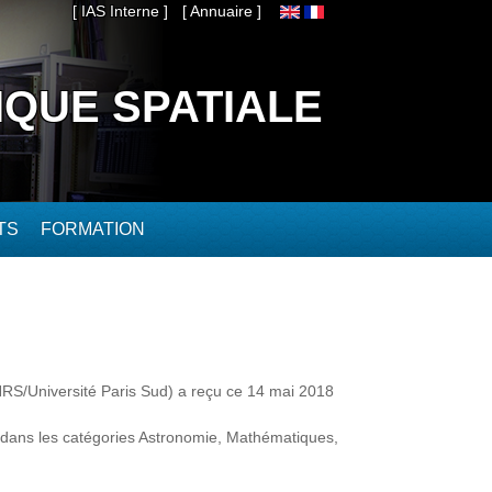
[ IAS Interne ]
[ Annuaire ]
IQUE SPATIALE
TS
FORMATION
NRS/Université Paris Sud) a reçu ce 14 mai 2018
 dans les catégories Astronomie, Mathématiques,